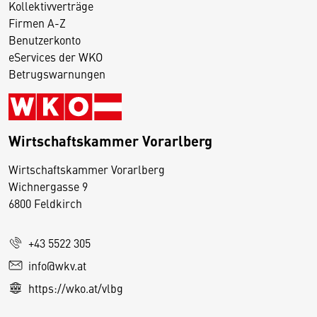
Kollektivverträge
Firmen A-Z
Benutzerkonto
eServices der WKO
Betrugswarnungen
Wirtschaftskammer Vorarlberg
D
Wirtschaftskammer Vorarlberg
i
Wichnergasse 9
6800 Feldkirch
e
s
e
+43 5522 305
S
info@wkv.at
e
https://wko.at/vlbg
it