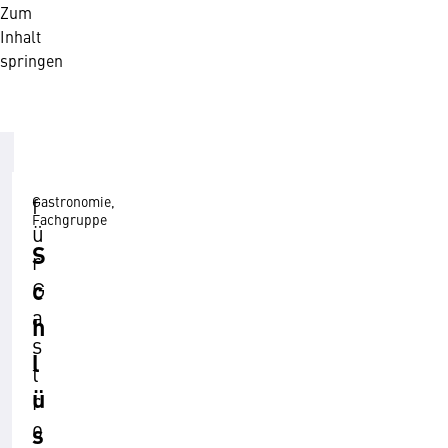
Zum
Inhalt
springen
Gastronomie,
f
Fachgruppe
ü
S
r
c
G
a
h
s
l
t
ü
r
o
s