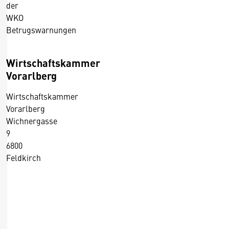
der
WKO
Betrugswarnungen
Wirtschaftskammer
Vorarlberg
Wirtschaftskammer
Vorarlberg
Wichnergasse
9
6800
Feldkirch
+43 5522 305
info@wkv.at
D
https://wko.at/vlbg