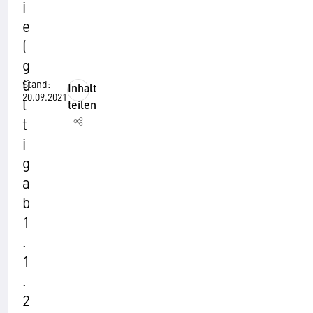
i
e
(
g
ü
Stand:
Inhalt
20.09.2021
l
teilen
t
i
g
a
b
1
.
1
.
2