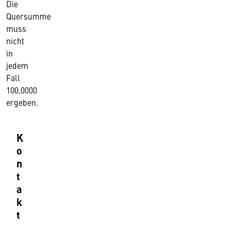
Die
Quersumme
muss
nicht
in
jedem
Fall
100,0000
ergeben.
K
o
n
t
a
k
t