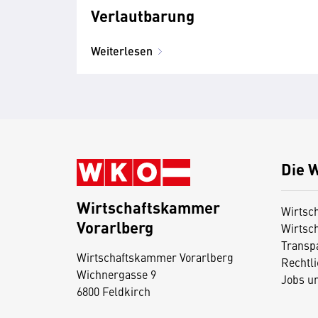
Verlautbarung
Weiterlesen
Die 
Wirtschaftskammer
Wirtsc
Vorarlberg
Wirtsc
D
Transp
i
Wirtschaftskammer Vorarlberg
Rechtl
Wichnergasse 9
e
Jobs u
6800 Feldkirch
s
e