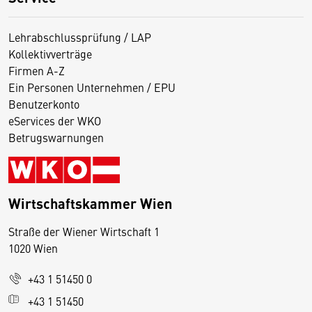
Lehrabschlussprüfung / LAP
Kollektivverträge
Firmen A-Z
Ein Personen Unternehmen / EPU
Benutzerkonto
eServices der WKO
Betrugswarnungen
Wirtschaftskammer Wien
Straße der Wiener Wirtschaft 1
1020 Wien
+43 1 51450 0
D
+43 1 51450
i