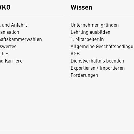
WKO
Wissen
t und Anfahrt
Unternehmen gründen
anisation
Lehrling ausbilden
haftskammerwahlen
1. Mitarbeiter:in
swertes
Allgemeine Geschäftsbedingu
iches
AGB
nd Karriere
Dienstverhältnis beenden
Exportieren / Importieren
Förderungen