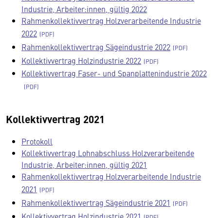
Industrie, Arbeiter:innen, gültig 2022
Rahmenkollektivvertrag Holzverarbeitende Industrie
2022
Rahmenkollektivvertrag Sägeindustrie 2022
Kollektivvertrag Holzindustrie 2022
Kollektivvertrag Faser- und Spanplattenindustrie 2022
Kollektivvertrag 2021
Protokoll
Kollektivvertrag Lohnabschluss Holzverarbeitende
Industrie, Arbeiter:innen, gültig 2021
Rahmenkollektivvertrag Holzverarbeitende Industrie
2021
Rahmenkollektivvertrag Sägeindustrie 2021
Kollektivvertrag Holzindustrie 2021