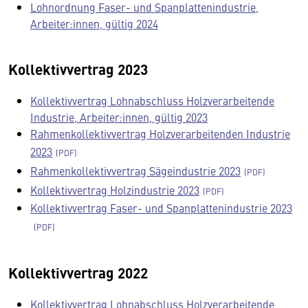
Lohnordnung Faser- und Spanplattenindustrie,
Arbeiter:innen, gültig 2024
Kollektivvertrag 2023
Kollektivvertrag Lohnabschluss Holzverarbeitende
Industrie, Arbeiter:innen, gültig 2023
Rahmenkollektivvertrag Holzverarbeitenden Industrie
2023
Rahmenkollektivvertrag Sägeindustrie 2023
Kollektivvertrag Holzindustrie 2023
Kollektivvertrag Faser- und Spanplattenindustrie 2023
Kollektivvertrag 2022
Kollektivvertrag Lohnabschluss Holzverarbeitende