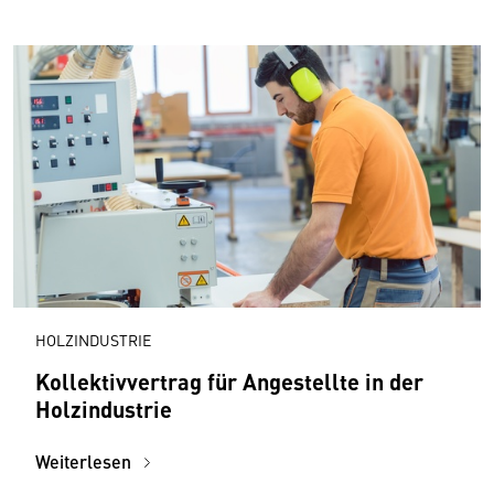
HOLZINDUSTRIE
Kollektivvertrag für Angestellte in der
Holzindustrie
Weiterlesen