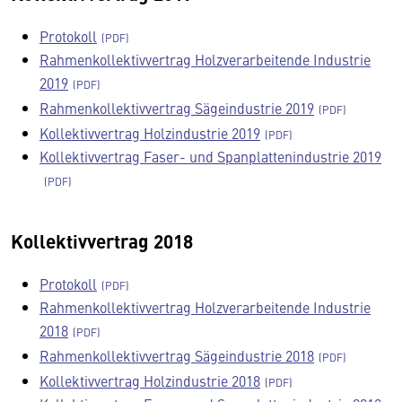
Protokoll
Rahmenkollektivvertrag Holzverarbeitende Industrie
2019
Rahmenkollektivvertrag Sägeindustrie 2019
Kollektivvertrag Holzindustrie 2019
Kollektivvertrag Faser- und Spanplattenindustrie 2019
Kollektivvertrag 2018
Protokoll
Rahmenkollektivvertrag Holzverarbeitende Industrie
2018
Rahmenkollektivvertrag Sägeindustrie 2018
Kollektivvertrag Holzindustrie 2018