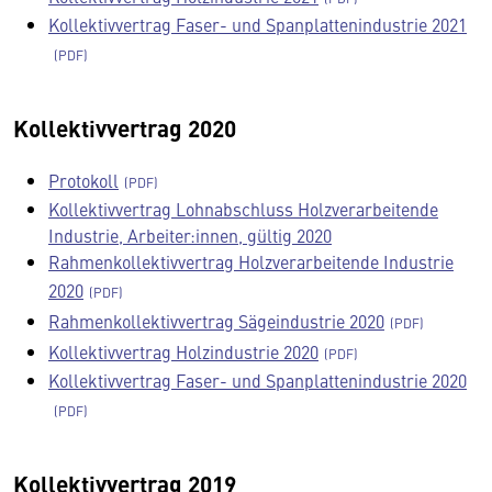
Kollektivvertrag Faser- und Spanplattenindustrie 2021
Kollektivvertrag 2020
Protokoll
Kollektivvertrag Lohnabschluss Holzverarbeitende
Industrie, Arbeiter:innen, gültig 2020
Rahmenkollektivvertrag Holzverarbeitende Industrie
2020
Rahmenkollektivvertrag Sägeindustrie 2020
Kollektivvertrag Holzindustrie 2020
Kollektivvertrag Faser- und Spanplattenindustrie 2020
Kollektivvertrag 2019