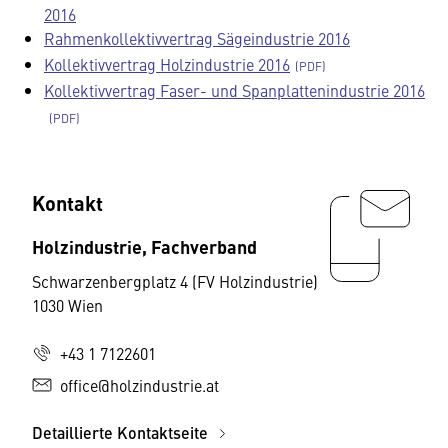
2016
Rahmenkollektivvertrag Sägeindustrie 2016
Kollektivvertrag Holzindustrie 2016
Kollektivvertrag Faser- und Spanplattenindustrie 2016
Kontakt
Holzindustrie, Fachverband
Schwarzenbergplatz 4 (FV Holzindustrie)
1030 Wien
+43 1 7122601
office@holzindustrie.at
Detaillierte Kontaktseite