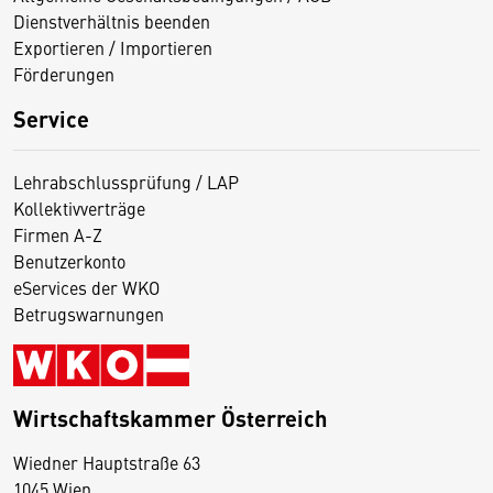
Dienstverhältnis beenden
Exportieren / Importieren
Förderungen
Service
Lehrabschlussprüfung / LAP
Kollektivverträge
Firmen A-Z
Benutzerkonto
eServices der WKO
Betrugswarnungen
Wirtschaftskammer Österreich
Wiedner Hauptstraße 63
D
1045 Wien