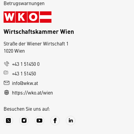
Betrugswarnungen
Wirtschaftskammer Wien
Straße der Wiener Wirtschaft 1
1020 Wien
+43 1 51450 0
D
+43 1 51450
i
info@wkw.at
e
https://wko.at/wien
s
e
Besuchen Sie uns auf:
S
e
it