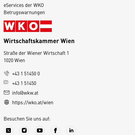
eServices der WKO
Betrugswarnungen
Wirtschaftskammer Wien
Straße der Wiener Wirtschaft 1
1020 Wien
+43 1 51450 0
D
+43 1 51450
i
info@wkw.at
e
https://wko.at/wien
s
e
Besuchen Sie uns auf:
S
e