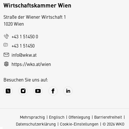
Wirtschaftskammer Wien
Straße der Wiener Wirtschaft 1
1020 Wien
+43 1 51450 0
D
+43 1 51450
i
info@wkw.at
e
https://wko.at/wien
s
e
Besuchen Sie uns auf:
S
e
it
e
v
Mehrsprachig
Englisch
Offenlegung
Barrierefreiheit
e
Datenschutzerklärung
Cookie-Einstellungen
© 2026 WKO
r