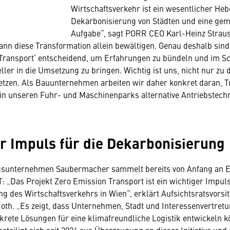
Wirtschaftsverkehr ist ein wesentlicher Hebe
Dekarbonisierung von Städten und eine ge
Aufgabe“, sagt PORR CEO Karl-Heinz Straus
n diese Transformation allein bewältigen. Genau deshalb sind I
 Transport‘ entscheidend, um Erfahrungen zu bündeln und im S
ler in die Umsetzung zu bringen. Wichtig ist uns, nicht nur zu d
tzen. Als Bauunternehmen arbeiten wir daher konkret daran, T
in unseren Fuhr- und Maschinenparks alternative Antriebstech
r Impuls für die Dekarbonisierung
sunternehmen Saubermacher sammelt bereits von Anfang an E
T: „Das Projekt Zero Emission Transport ist ein wichtiger Impuls
g des Wirtschaftsverkehrs in Wien“, erklärt Aufsichtsratsvorsi
th. „Es zeigt, dass Unternehmen, Stadt und Interessenvertret
ete Lösungen für eine klimafreundliche Logistik entwickeln k