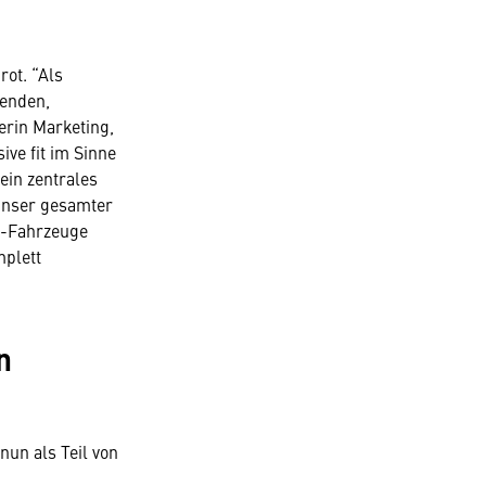
rot. “Als
enden,
erin Marketing,
ive fit im Sinne
ein zentrales
 Unser gesamter
E-Fahrzeuge
mplett
n
un als Teil von