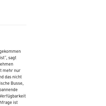
 angekommen
st“, sagt
rnehmen
ht mehr nur
nd das nicht
ische Busse,
spannende
 Verfügbarkeit
frage ist