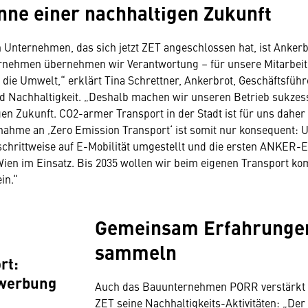
inne einer nachhaltigen Zukunft
 Unternehmen, das sich jetzt ZET angeschlossen hat, ist Ankerb
nehmen übernehmen wir Verantwortung – für unsere Mitarbeit
die Umwelt,“ erklärt Tina Schrettner, Ankerbrot, Geschäftsführ
und Nachhaltigkeit. „Deshalb machen wir unseren Betrieb sukzess
gen Zukunft. CO2-armer Transport in der Stadt ist für uns daher 
nahme an ‚Zero Emission Transport‘ ist somit nur konsequent:
chrittweise auf E-Mobilität umgestellt und die ersten ANKER-
 Wien im Einsatz. Bis 2035 wollen wir beim eigenen Transport ko
in.“
Gemeinsam Erfahrunge
sammeln
rt:
twerbung
Auch das Bauunternehmen PORR verstärkt n
ZET seine Nachhaltigkeits-Aktivitäten: „Der