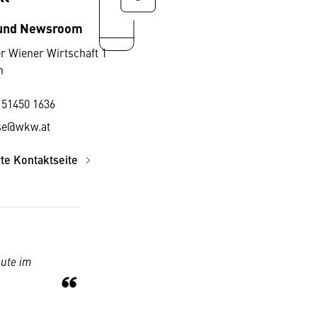
 und Newsroom
r Wiener Wirtschaft 1
n
 51450 1636
se@wkw.at
rte Kontaktseite
eute im