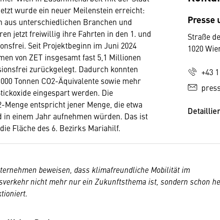
Jetzt wurde ein neuer Meilenstein erreicht:
Presse
 aus unterschiedlichen Branchen und
en jetzt freiwillig ihre Fahrten in den 1. und
Straße de
onsfrei. Seit Projektbeginn im Juni 2024
1020 Wie
en von ZET insgesamt fast 5,1 Millionen
ionsfrei zurückgelegt. Dadurch konnten
+43 1
2.000 Tonnen CO2-Äquivalente sowie mehr
pres
Stickoxide eingespart werden. Die
-Menge entspricht jener Menge, die etwa
Detaillie
d in einem Jahr aufnehmen würden. Das ist
ie Fläche des 6. Bezirks Mariahilf.
ternehmen beweisen, dass klimafreundliche Mobilität im
sverkehr nicht mehr nur ein Zukunftsthema ist, sondern schon h
tioniert.