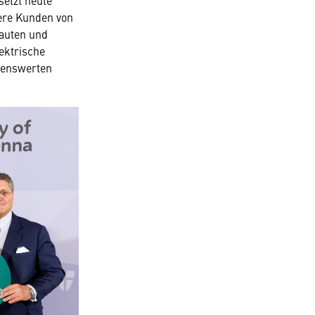
setzt heute
sere Kunden von
auten und
lektrische
ebenswerten