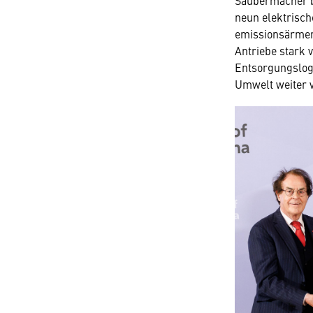
Saubermacher be
neun elektrisch
emissionsärmer
Antriebe stark 
Entsorgungslogi
Umwelt weiter 