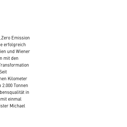
 ‚Zero Emission
ie erfolgreich
ien und Wiener
m mit den
 Transformation
Seit
onen Kilometer
p 2.000 Tonnen
bensqualität in
amit einmal
ister Michael