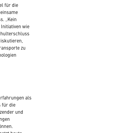
l für die
meinsame
s. „Kein
nitiativen wie
chulterschluss
iskutieren,
ransporte zu
nologien
rfahrungen als
 für die
tzender und
ungen
önnen.