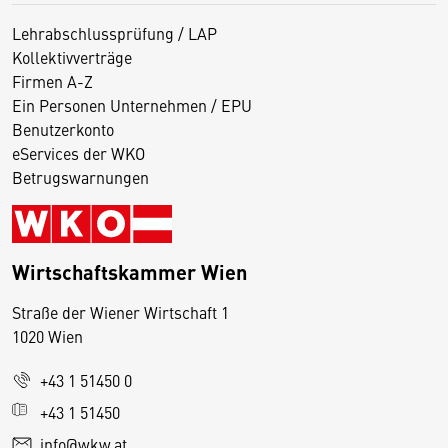
Lehrabschlussprüfung / LAP
Kollektivverträge
Firmen A-Z
Ein Personen Unternehmen / EPU
Benutzerkonto
eServices der WKO
Betrugswarnungen
Wirtschaftskammer Wien
Straße der Wiener Wirtschaft 1
1020 Wien
+43 1 51450 0
D
+43 1 51450
i
info@wkw.at