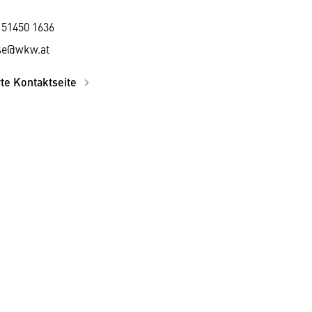
 51450 1636
se@wkw.at
rte Kontaktseite