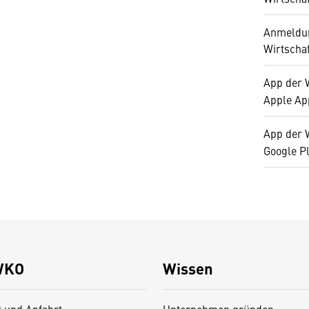
Anmeldun
Wirtscha
App der 
Apple Ap
App der 
Google P
WKO
Wissen
t und Anfahrt
Unternehmen gründen