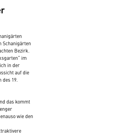
er
hanigärten
en Schanigärten
chten Bezirk.
lksgarten“ im
ch in der
ssicht auf die
 des 19.
 und das kommt
 enger
genauso wie den
traktivere