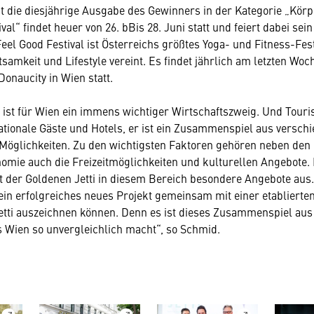
ht die diesjährige Ausgabe des Gewinners in der Kategorie „Körp
val“ findet heuer von 26. bBis 28. Juni statt und feiert dabei sei
eel Good Festival ist Österreichs größtes Yoga- und Fitness-Fest
amkeit und Lifestyle vereint. Es findet jährlich am letzten Wo
onaucity in Wien statt.
ist für Wien ein immens wichtiger Wirtschaftszweig. Und Touri
ationale Gäste und Hotels, er ist ein Zusammenspiel aus versch
Möglichkeiten. Zu den wichtigsten Faktoren gehören neben den
omie auch die Freizeitmöglichkeiten und kulturellen Angebote.
t der Goldenen Jetti in diesem Bereich besondere Angebote aus.
ein erfolgreiches neues Projekt gemeinsam mit einer etablierten
Jetti auszeichnen können. Denn es ist dieses Zusammenspiel a
 Wien so unvergleichlich macht“, so Schmid.