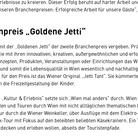
lebnisse zu kreieren. Dieser Erfolg beruht auf harter Arbeit u
unseren Branchenpreisen: Erfolgreiche Arbeit für unsere Gäste“
preis „Goldene Jetti“
it der „Goldenen Jetti“ der zweite Branchenpreis vergeben. P
e mit ihren innovativen, kreativen, außergewöhnlichen und erfo
nzepten, Produkten, Veranstaltungen oder Einrichtungen das W
 und somit die Lebensqualität in Wien wesentlich und nachhaltig
ür den Preis ist das Wiener Original „Jetti Tant“. Sie kümmerte 
 die Freizeitgestaltung der Kinder.
e „Kultur & Erlebnis“ setzte sich „Wien mal anders“ durch. Wie
ten und Touren durch Wien mit nicht alltäglichen thematischen
our durch die Wiener Weinkeller, über Ausflüge mit dem Elektro
k-Tour mit Fokus auf den beleibten beliebten Käsekrainern. Ein T
decken und erleben wollen, abseits der Touristenpfade.