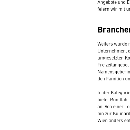
Angebote und Er
feiern wir mit 
Branchen
Weiters wurde m
Unternehmen, di
umgesetzten Ko
Freizeitangebot
Namensgeberin f
den Familien um
In der Kategori
bietet Rundfahr
an. Von einer T
hin zur Kulinari
Wien anders ent