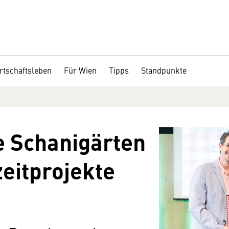
rtschaftsleben
Für Wien
Tipps
Standpunkte
e Schanigärten
zeitprojekte