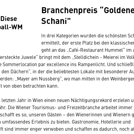
Branchenpreis “Golden
 Diese
Schani"
ßball-WM
In drei Kategorien wurden die schönsten Sc
ermittelt, der erste Platz bei den klassisch
geht an das „Café-Restaurant Hummel“ im a
Versteckte Juwele“ bringt mit dem „Stelldichein - Meierei im Vo
e Sommerlocation par excellence ins Rampenlicht. Und schließli
 den Dächern“, in der die beliebtesten Lokale mit besonderer Au
werden: „Mayer am Nussberg“, wo man mitten in den Weinbergen
dt von oben betrachten kann.
 letzten Jahr in Wien einen neuen Nächtigungsrekord erzielen
ähr. Die Wiener Tourismus- und Freizeitbranche arbeitet immer
chafft es so, unseren Gästen – den Wienerinnen und Wienern 
 umfassendes Erlebnis zu bieten. Gastronomie, Hotellerie und
aft sind immer enger verwoben und schaffen es dadurch, noch at