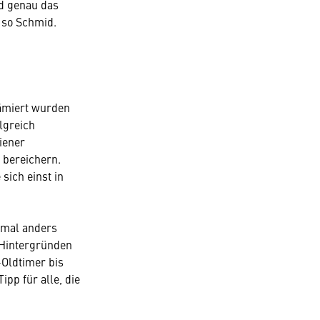
nd genau das
, so Schmid.
rämiert wurden
lgreich
iener
 bereichern.
sich einst in
n mal anders
 Hintergründen
-Oldtimer bis
ipp für alle, die