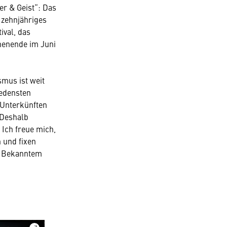
er & Geist“: Das
n zehnjähriges
ival, das
chenende im Juni
smus ist weit
iedensten
 Unterkünften
 Deshalb
 Ich freue mich,
 und fixen
us Bekanntem