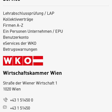
Lehrabschlussprüfung / LAP
Kollektivverträge
Firmen A-Z
Ein Personen Unternehmen / EPU
Benutzerkonto
eServices der WKO
Betrugswarnungen
Wirtschaftskammer Wien
Straße der Wiener Wirtschaft 1
1020 Wien
+43 1 51450 0
D
+43 1 51450
i