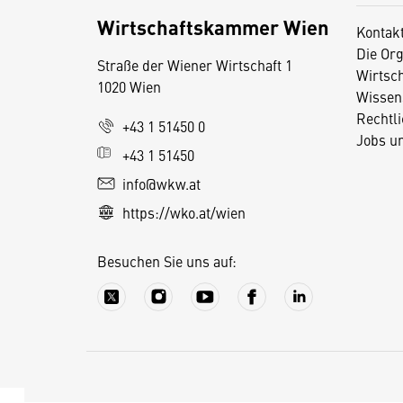
Wirtschaftskammer Wien
Kontak
Die Org
Straße der Wiener Wirtschaft 1
Wirtsc
1020 Wien
Wissen
Rechtl
D
+43 1 51450 0
Jobs u
i
+43 1 51450
e
info@wkw.at
s
https://wko.at/wien
e
S
Besuchen Sie uns auf:
e
it
e
v
e
r