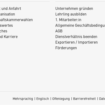
t und Anfahrt
Unternehmen gründen
anisation
Lehrling ausbilden
haftskammerwahlen
1. Mitarbeiter:in
swertes
Allgemeine Geschäftsbedingu
iches
AGB
nd Karriere
Dienstverhältnis beenden
Exportieren / Importieren
Förderungen
Mehrsprachig
Englisch
Offenlegung
Barrierefreiheit
Dat