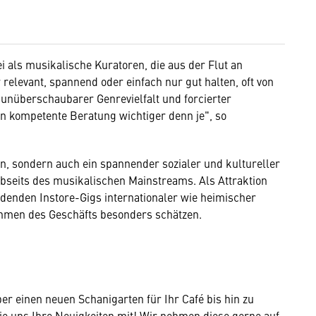
 als musikalische Kuratoren, die aus der Flut an
 relevant, spannend oder einfach nur gut halten, oft von
unüberschaubarer Genrevielfalt und forcierter
n kompetente Beratung wichtiger denn je", so
den, sondern auch ein spannender sozialer und kultureller
abseits des musikalischen Mainstreams. Als Attraktion
ndenden Instore-Gigs internationaler wie heimischer
Rahmen des Geschäfts besonders schätzen.
r einen neuen Schanigarten für Ihr Café bis hin zu
ie uns Ihre Neuigkeiten mit! Wir nehmen diese gerne auf