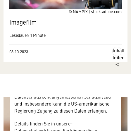
© NAMPIX | stock.adobe.com
Imagefilm
Wir benötigen Ihre Zustimmung
Lesedauer: 1 Minute
Hier würden wir Ihnen gerne einen externen
Inhalt
03.10.2023
Inhalt anzeigen. Dafür benötigen wir allerdings
teilen
Ihre Zustimmung, da Ihr Browser
personenbezogene technische Daten zu Geräten
und Nutzerverhalten mitunter mit US-
amerikanischen Anbietern austauscht.
Diese Daten unterliegen keinem dem EU-
Datenschutzrecht angemessenen Schutzniveau
und insbesondere kann die US-amerikanische
Regierung Zugang zu diesen Daten erlangen.
Details finden Sie in unserer
Datenschutzerklärung. Sie können diese