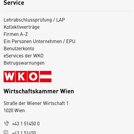
Service
Lehrabschlussprüfung / LAP
Kollektivverträge
Firmen A-Z
Ein Personen Unternehmen / EPU
Benutzerkonto
eServices der WKO
Betrugswarnungen
Wirtschaftskammer Wien
Straße der Wiener Wirtschaft 1
1020 Wien
+43 1 51450 0
D
+43 1 51450