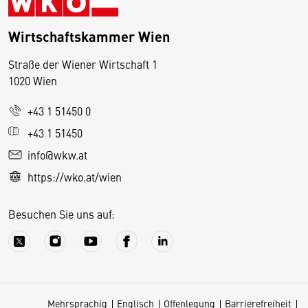
Wirtschaftskammer Wien
Straße der Wiener Wirtschaft 1
1020 Wien
+43 1 51450 0
D
+43 1 51450
i
info@wkw.at
e
https://wko.at/wien
s
e
Besuchen Sie uns auf:
S
e
it
e
v
Mehrsprachig
Englisch
Offenlegung
Barrierefreiheit