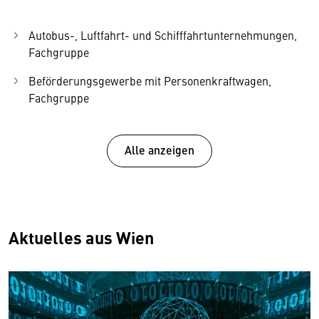
Autobus-, Luftfahrt- und Schifffahrtunternehmungen,
Fachgruppe
Beförderungsgewerbe mit Personenkraftwagen,
Fachgruppe
Fahrschulen und Allgemeiner Verkehr, Fachvertretung
Alle anzeigen
Garagen-, Tankstellen- und Serviceunternehmungen,
Fachgruppe
Kleintransporteure, Fachgruppe
Schienenbahnen, Fachvertretung
Aktuelles aus Wien