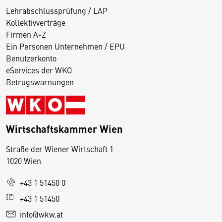
Lehrabschlussprüfung / LAP
Kollektivverträge
Firmen A-Z
Ein Personen Unternehmen / EPU
Benutzerkonto
eServices der WKO
Betrugswarnungen
Wirtschaftskammer Wien
Straße der Wiener Wirtschaft 1
1020 Wien
+43 1 51450 0
D
+43 1 51450
i
info@wkw.at
e