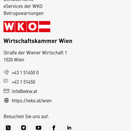
eServices der WKO
Betrugswarnungen
Wirtschaftskammer Wien
Straße der Wiener Wirtschaft 1
1020 Wien
+43 1 51450 0
D
+43 1 51450
i
info@wkw.at
e
https://wko.at/wien
s
e
Besuchen Sie uns auf:
S
e