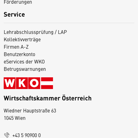
Förderungen
Service
Lehrabschlussprüfung / LAP
Kollektivverträge
Firmen A-Z
Benutzerkonto
eServices der WKO
Betrugswarnungen
Wirtschaftskammer Österreich
Wiedner Hauptstraße 63
D
1045 Wien
i
e
+43 5 90900 0
s