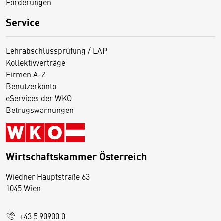
Förderungen
Service
Lehrabschlussprüfung / LAP
Kollektivverträge
Firmen A-Z
Benutzerkonto
eServices der WKO
Betrugswarnungen
Wirtschaftskammer Österreich
Wiedner Hauptstraße 63
D
1045 Wien
i
e
+43 5 90900 0
s