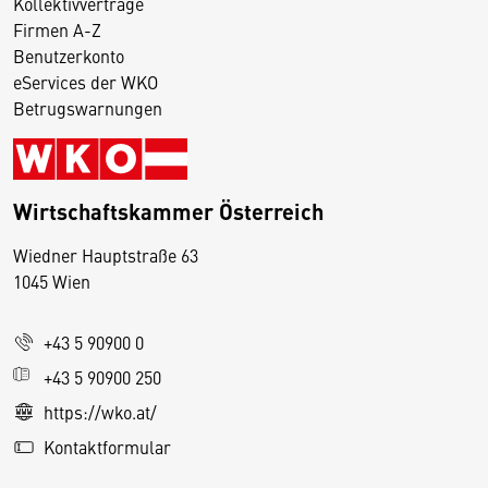
Kollektivverträge
Firmen A-Z
Benutzerkonto
eServices der WKO
Betrugswarnungen
Wirtschaftskammer Österreich
Wiedner Hauptstraße 63
D
1045 Wien
i
e
+43 5 90900 0
s
e
+43 5 90900 250
S
https://wko.at/
e
Kontaktformular
it