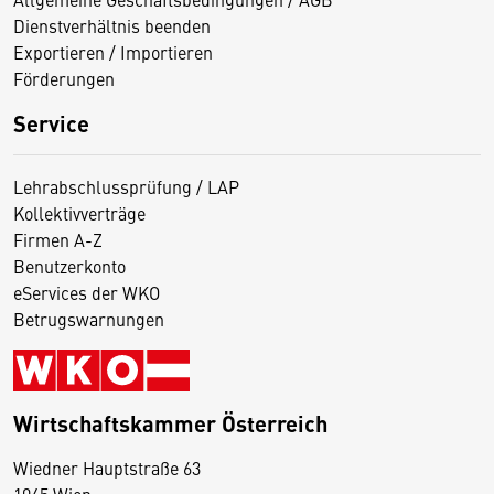
Dienstverhältnis beenden
Exportieren / Importieren
Förderungen
Service
Lehrabschlussprüfung / LAP
Kollektivverträge
Firmen A-Z
Benutzerkonto
eServices der WKO
Betrugswarnungen
Wirtschaftskammer Österreich
Wiedner Hauptstraße 63
D
1045 Wien