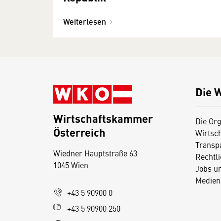
Weiterlesen
Die 
Wirtschaftskammer
Die Org
Österreich
Wirtsc
D
Transp
Wiedner Hauptstraße 63
i
Rechtl
1045 Wien
Jobs u
e
Medien
s
+43 5 90900 0
e
+43 5 90900 250
S