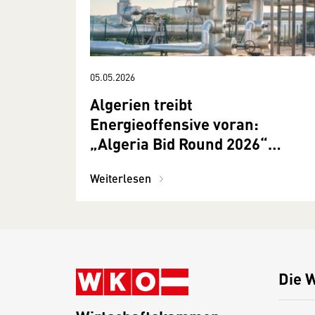
05.05.2026
Algerien treibt
Energieoffensive voran:
„Algeria Bid Round 2026“
eröffnet neue Chancen für
Weiterlesen
internationale Investoren
Die 