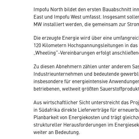
Impofu North bildet den ersten Bauabschnitt in
East und Impofu West umfasst. Insgesamt sollen
MW installiert werden, die gemeinsam zur Stro
Die erzeugte Energie wird über eine umfangrei
120 Kilometern Hochspannungsleitungen in das 
„Wheeling“-Vereinbarungen erfolgt anschließend
Zu diesen Abnehmern zählen unter anderem Sasol 
Industrieunternehmen und bedeutende gewerbl
insbesondere für energieintensive Anwendungen 
betriebenen, weltweit größten Sauerstoffproduk
Aus wirtschaftlicher Sicht unterstreicht das P
in Südafrika direkte Lieferverträge für erneuer
Planbarkeit von Energiekosten und trägt gleichze
struktureller Herausforderungen im Energiesek
weiter an Bedeutung.