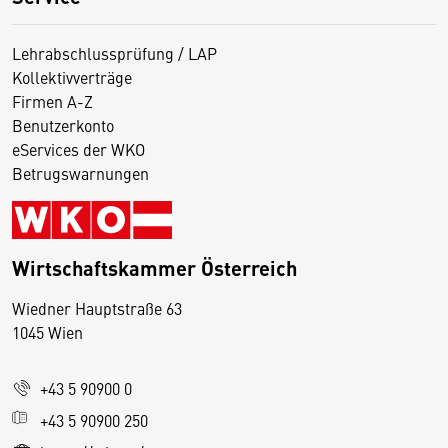
Lehrabschlussprüfung / LAP
Kollektivverträge
Firmen A-Z
Benutzerkonto
eServices der WKO
Betrugswarnungen
Wirtschaftskammer Österreich
Wiedner Hauptstraße 63
D
1045 Wien
i
e
+43 5 90900 0
s
e
+43 5 90900 250
S