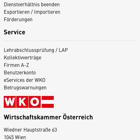
Dienstverhältnis beenden
Exportieren / Importieren
Förderungen
Service
Lehrabschlussprüfung / LAP
Kollektivverträge
Firmen A-Z
Benutzerkonto
eServices der WKO
Betrugswarnungen
Wirtschaftskammer Österreich
Wiedner Hauptstraße 63
D
1045 Wien
i