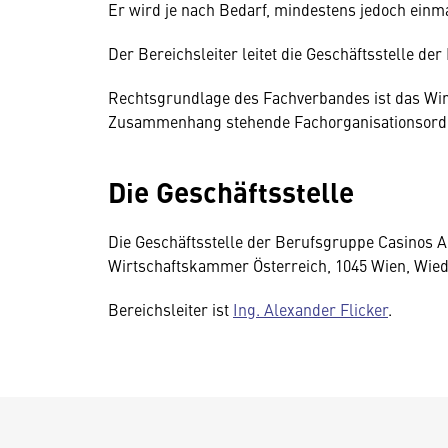
Er wird je nach Bedarf, mindestens jedoch einma
Der Bereichsleiter leitet die Geschäftsstelle de
Rechtsgrundlage des Fachverbandes ist das Wi
Zusammenhang stehende Fachorganisationsord
Die Geschäftsstelle
Die Geschäftsstelle der Berufsgruppe Casinos Au
Wirtschaftskammer Österreich, 1045 Wien, Wied
Bereichsleiter ist
Ing. Alexander Flicker
.