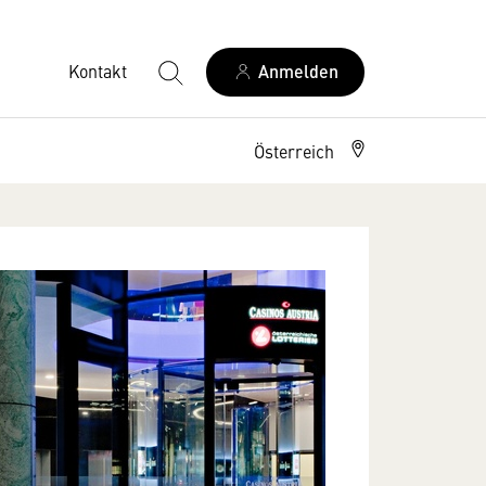
Kontakt
Anmelden
Österreich