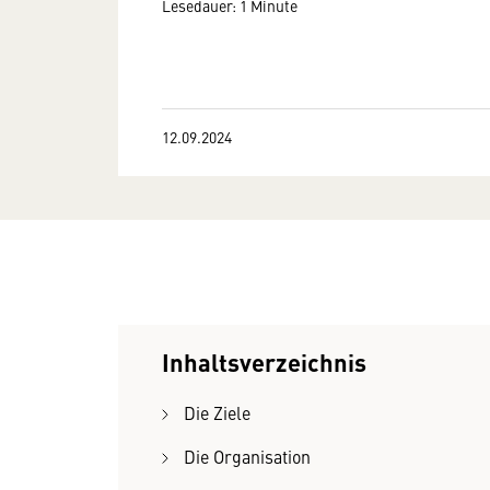
Lesedauer: 1 Minute
12.09.2024
Inhaltsverzeichnis
Die Ziele
Die Organisation