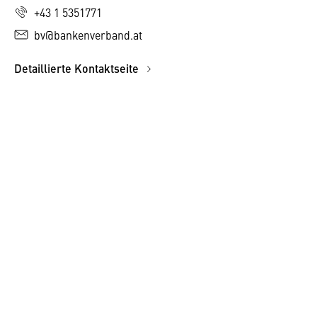
+43 1 5351771
bv@bankenverband.at
Detaillierte Kontaktseite