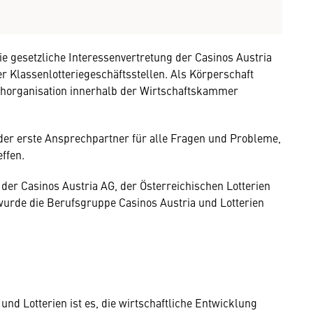
e gesetzliche Interessenvertretung der Casinos Austria
r Klassenlotteriegeschäftsstellen. Als Körperschaft
Fachorganisation innerhalb der Wirtschaftskammer
g der erste Ansprechpartner für alle Fragen und Probleme,
ffen.
der Casinos Austria AG, der Österreichischen Lotterien
wurde die Berufsgruppe Casinos Austria und Lotterien
nd Lotterien ist es, die wirtschaftliche Entwicklung