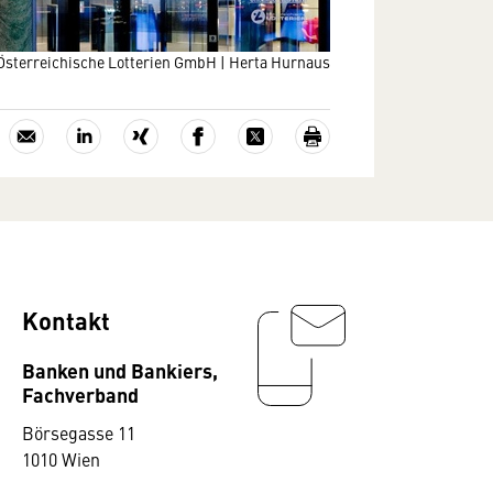
Österreichische Lotterien GmbH | Herta Hurnaus
Kontakt
Banken und Bankiers,
Fachverband
Börsegasse 11
1010 Wien