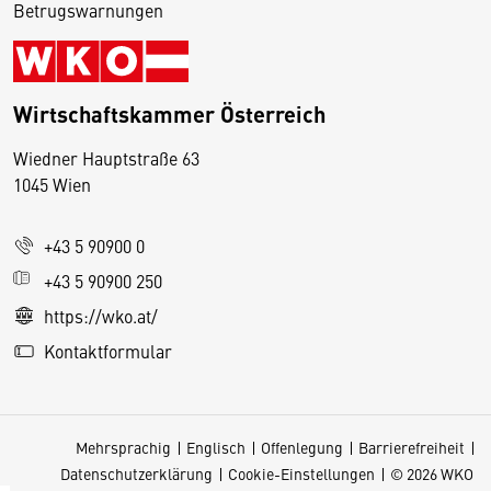
Betrugswarnungen
Wirtschaftskammer Österreich
Wiedner Hauptstraße 63
D
1045 Wien
i
e
+43 5 90900 0
s
e
+43 5 90900 250
S
https://wko.at/
e
Kontaktformular
it
e
v
Mehrsprachig
Englisch
Offenlegung
Barrierefreiheit
e
Datenschutzerklärung
Cookie-Einstellungen
© 2026 WKO
r