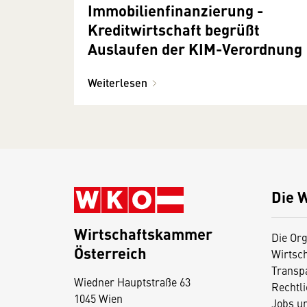
Immobilienfinanzierung -
Kreditwirtschaft begrüßt
Auslaufen der KIM-Verordnung
Weiterlesen
Die 
Wirtschaftskammer
Die Org
Österreich
Wirtsc
D
Transp
Wiedner Hauptstraße 63
i
Rechtl
1045 Wien
Jobs u
e