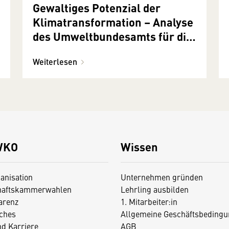
Gewaltiges Potenzial der
Klimatransformation – Analyse
des Umweltbundesamts für die
österreichische
Weiterlesen
Finanzwirtschaft
WKO
Wissen
anisation
Unternehmen gründen
haftskammerwahlen
Lehrling ausbilden
arenz
1. Mitarbeiter:in
iches
Allgemeine Geschäftsbedingu
nd Karriere
AGB