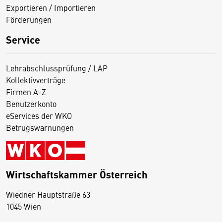
Exportieren / Importieren
Förderungen
Service
Lehrabschlussprüfung / LAP
Kollektivverträge
Firmen A-Z
Benutzerkonto
eServices der WKO
Betrugswarnungen
Wirtschaftskammer Österreich
Wiedner Hauptstraße 63
D
1045 Wien
i