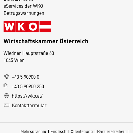
eServices der WKO
Betrugswarnungen
Wirtschaftskammer Österreich
Wiedner Hauptstraße 63
D
1045 Wien
i
e
+43 5 90900 0
s
e
+43 5 90900 250
S
https://wko.at/
e
Kontaktformular
it
e
v
Mehrsprachig
Englisch
Offenlegung
Barrierefreiheit