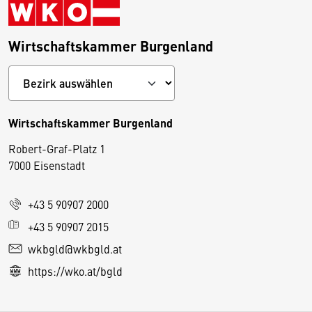
Wirtschaftskammer Burgenland
Wirtschaftskammer Burgenland
Robert-Graf-Platz 1
D
7000 Eisenstadt
i
e
+43 5 90907 2000
s
e
+43 5 90907 2015
S
wkbgld@wkbgld.at
e
https://wko.at/bgld
it
e