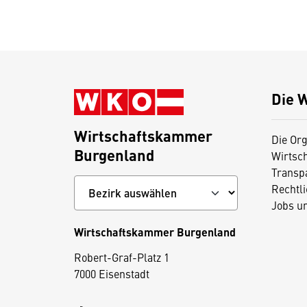
Die 
Wirtschaftskammer
Die Org
Burgenland
Wirtsc
Transp
Rechtl
Jobs u
Wirtschaftskammer Burgenland
D
Robert-Graf-Platz 1
i
7000 Eisenstadt
e
s