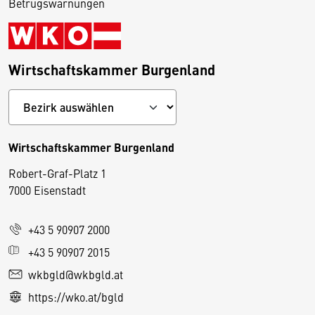
Betrugswarnungen
Wirtschaftskammer Burgenland
Wirtschaftskammer Burgenland
Robert-Graf-Platz 1
D
7000 Eisenstadt
i
e
+43 5 90907 2000
s
e
+43 5 90907 2015
S
wkbgld@wkbgld.at
e
https://wko.at/bgld
it