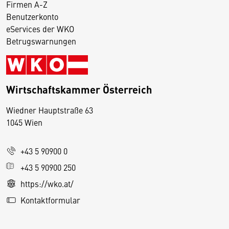
Firmen A-Z
Benutzerkonto
eServices der WKO
Betrugswarnungen
Wirtschaftskammer Österreich
Wiedner Hauptstraße 63
D
1045 Wien
i
e
+43 5 90900 0
s
e
+43 5 90900 250
S
https://wko.at/
e
Kontaktformular
it
e