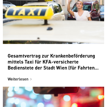
Gesamtvertrag zur Krankenbeförderung
mittels Taxi für KFA-versicherte
Bedienstete der Stadt Wien (für Fahrten
von bzw. nach Wien bzw. in den
Bundesländern außer Wien per 1.7.2025)
Weiterlesen