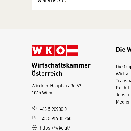
Weiterlesen
Die 
Wirtschaftskammer
Die Org
Österreich
Wirtsc
D
Transp
Wiedner Hauptstraße 63
i
Rechtl
1045 Wien
Jobs u
e
Medien
s
+43 5 90900 0
e
+43 5 90900 250
S
e
https://wko.at/