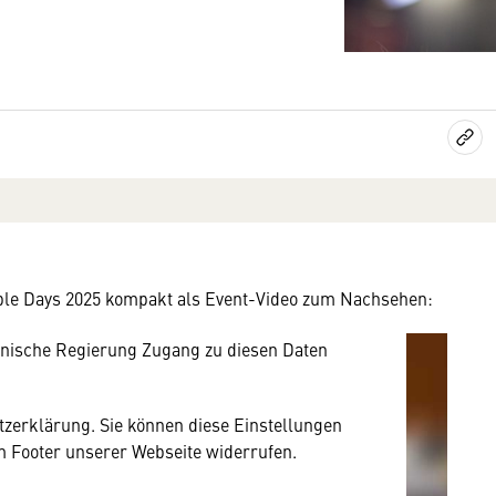
mung
rnen Inhalt anzeigen. Dafür benötigen wir
owser personenbezogene technische Daten zu
mit US-amerikanischen Anbietern austauscht.
 Cable Days 2025 kompakt als Event-Video zum Nachsehen:
EU-Datenschutzrecht angemessenen Schutzniveau
nische Regierung Zugang zu diesen Daten
utzerklärung. Sie können diese Einstellungen
im Footer unserer Webseite widerrufen.