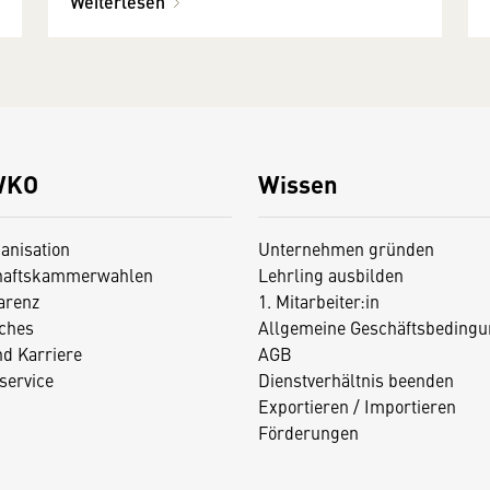
Weiterlesen
WKO
Wissen
anisation
Unternehmen gründen
haftskammerwahlen
Lehrling ausbilden
arenz
1. Mitarbeiter:in
iches
Allgemeine Geschäftsbedingu
nd Karriere
AGB
service
Dienstverhältnis beenden
Exportieren / Importieren
Förderungen