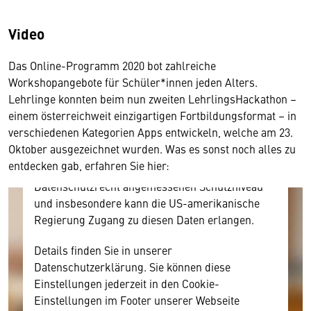
Video
Wir benötigen Ihre Zustimmung
Das Online-Programm 2020 bot zahlreiche
Hier würden wir Ihnen gerne einen externen
Workshopangebote für Schüler*innen jeden Alters.
Inhalt anzeigen. Dafür benötigen wir allerdings
Lehrlinge konnten beim nun zweiten LehrlingsHackathon –
Ihre Zustimmung, da Ihr Browser
einem österreichweit einzigartigen Fortbildungsformat – in
personenbezogene technische Daten zu Geräten
verschiedenen Kategorien Apps entwickeln, welche am 23.
und Nutzerverhalten mitunter mit US-
Oktober ausgezeichnet wurden. Was es sonst noch alles zu
amerikanischen Anbietern austauscht.
entdecken gab, erfahren Sie hier:
Diese Daten unterliegen keinem dem EU-
Datenschutzrecht angemessenen Schutzniveau
und insbesondere kann die US-amerikanische
Regierung Zugang zu diesen Daten erlangen.
Details finden Sie in unserer
Datenschutzerklärung. Sie können diese
Einstellungen jederzeit in den Cookie-
Einstellungen im Footer unserer Webseite