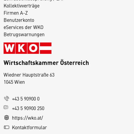
Kollektivverträge
Firmen A-Z
Benutzerkonto
eServices der WKO
Betrugswarnungen
Wirtschaftskammer Österreich
Wiedner Hauptstraße 63
D
1045 Wien
i
e
+43 5 90900 0
s
e
+43 5 90900 250
S
https://wko.at/
e
Kontaktformular
it