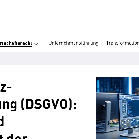
Unternehmensführung
Transformatio
rtschaftsrecht
z-
ng (DSGVO):
d
t der