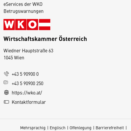
eServices der WKO
Betrugswarnungen
Wirtschaftskammer Österreich
Wiedner Hauptstraße 63
D
1045 Wien
i
e
+43 5 90900 0
s
e
+43 5 90900 250
S
https://wko.at/
e
Kontaktformular
it
e
v
Mehrsprachig
Englisch
Offenlegung
Barrierefreiheit
e