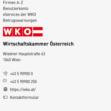
Firmen A-Z
Benutzerkonto
eServices der WKO
Betrugswarnungen
Wirtschaftskammer Österreich
Wiedner Hauptstraße 63
D
1045 Wien
i
e
+43 5 90900 0
s
e
+43 5 90900 250
S
https://wko.at/
e
Kontaktformular
it
e