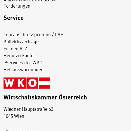
Förderungen
Service
Lehrabschlussprüfung / LAP
Kollektivverträge
Firmen A-Z
Benutzerkonto
eServices der WKO
Betrugswarnungen
Wirtschaftskammer Österreich
Wiedner Hauptstraße 63
D
1045 Wien
i
e