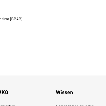
beirat (BBAB)
WKO
Wissen
anisation
Unternehmen gründen