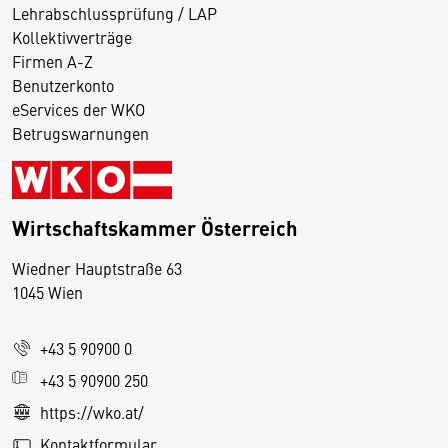
Lehrabschlussprüfung / LAP
Kollektivverträge
Firmen A-Z
Benutzerkonto
eServices der WKO
Betrugswarnungen
Wirtschaftskammer Österreich
Wiedner Hauptstraße 63
D
1045 Wien
i
e
+43 5 90900 0
s
e
+43 5 90900 250
S
https://wko.at/
e
Kontaktformular