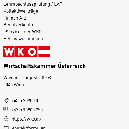
Lehrabschlussprüfung / LAP
Kollektivverträge
Firmen A-Z
Benutzerkonto
eServices der WKO
Betrugswarnungen
Wirtschaftskammer Österreich
Wiedner Hauptstraße 63
D
1045 Wien
i
e
+43 5 90900 0
s
e
+43 5 90900 250
S
https://wko.at/
e
Kontaktformular