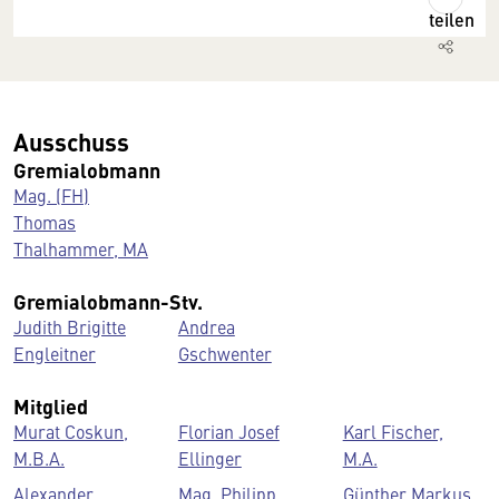
teilen
Ausschuss
Gremialobmann
Mag. (FH)
Thomas
Thalhammer, MA
Gremialobmann-Stv.
Judith Brigitte
Andrea
Engleitner
Gschwenter
Mitglied
Murat Coskun,
Florian Josef
Karl Fischer,
M.B.A.
Ellinger
M.A.
Alexander
Mag. Philipp
Günther Markus