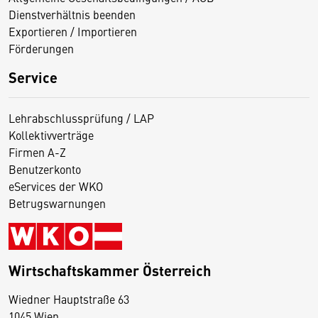
Dienstverhältnis beenden
Exportieren / Importieren
Förderungen
Service
Lehrabschlussprüfung / LAP
Kollektivverträge
Firmen A-Z
Benutzerkonto
eServices der WKO
Betrugswarnungen
Wirtschaftskammer Österreich
Wiedner Hauptstraße 63
D
1045 Wien