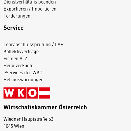
Dienstverhältnis beenden
Exportieren / Importieren
Förderungen
Service
Lehrabschlussprüfung / LAP
Kollektivverträge
Firmen A-Z
Benutzerkonto
eServices der WKO
Betrugswarnungen
Wirtschaftskammer Österreich
Wiedner Hauptstraße 63
D
1045 Wien
i