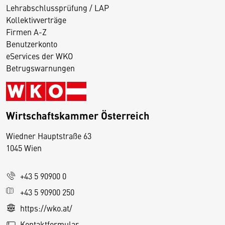
Lehrabschlussprüfung / LAP
Kollektivverträge
Firmen A-Z
Benutzerkonto
eServices der WKO
Betrugswarnungen
Wirtschaftskammer Österreich
Wiedner Hauptstraße 63
D
1045 Wien
i
e
+43 5 90900 0
s
e
+43 5 90900 250
S
https://wko.at/
e
Kontaktformular