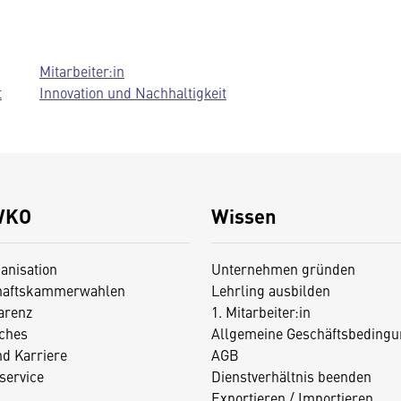
Mitarbeiter:in
t
Innovation und Nachhaltigkeit
WKO
Wissen
anisation
Unternehmen gründen
haftskammerwahlen
Lehrling ausbilden
arenz
1. Mitarbeiter:in
iches
Allgemeine Geschäftsbedingu
nd Karriere
AGB
service
Dienstverhältnis beenden
Exportieren / Importieren