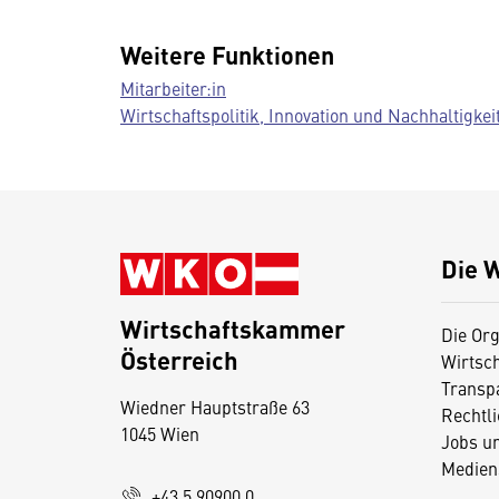
Weitere Funktionen
Mitarbeiter:in
Wirtschaftspolitik, Innovation und Nachhaltigkei
Die 
Wirtschaftskammer
Die Org
Österreich
Wirtsc
D
Transp
Wiedner Hauptstraße 63
i
Rechtl
1045 Wien
Jobs u
e
Medien
s
+43 5 90900 0