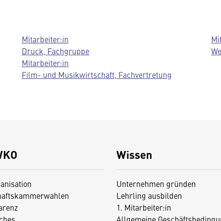
Mitarbeiter:in
Mi
Druck, Fachgruppe
We
Mitarbeiter:in
Film- und Musikwirtschaft, Fachvertretung
WKO
Wissen
anisation
Unternehmen gründen
haftskammerwahlen
Lehrling ausbilden
arenz
1. Mitarbeiter:in
iches
Allgemeine Geschäftsbedingu